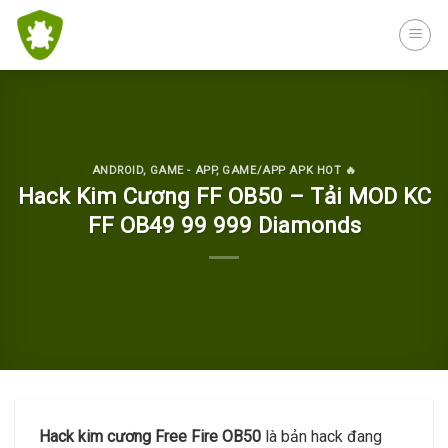
Skip
to
content
ANDROID
,
GAME - APP
,
GAME/APP APK HOT 🔥
Hack Kim Cương FF OB50 – Tải MOD KC
FF OB49 99 999 Diamonds
Hack kim cương Free Fire OB50
là bản hack đang