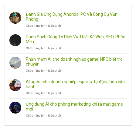
Đánh Giá Ứng Dụng Android, PC Và Công Cụ Văn
Phòng
Chức năng bình luận bị tắt
ở
Đánh
Giá
Danh Sách Công Ty Dịch Vụ Thiết Kế Web, SEO, Phần
Ứng
Mềm
Dụng
Chức năng bình luận bị tắt
ở
Android,
Danh
PC
Sách
Và
Phần mềm AI cho doanh nghiệp game: NPC biết trò
Công
Công
chuyện
Ty
Cụ
Chức năng bình luận bị tắt
ở
Dịch
Văn
Phần
Vụ
Phòng
mềm
Thiết
AI agent cho doanh nghiệp esports: tự động hóa vận
AI
Kế
hành
cho
Web,
Chức năng bình luận bị tắt
ở
doanh
SEO,
AI
nghiệp
Phần
agent
game:
Mềm
Ứng dụng AI cho phòng marketing khi ra mắt game
cho
NPC
mới
doanh
biết
Chức năng bình luận bị tắt
ở
nghiệp
trò
Ứng
esports:
chuyện
dụng
tự
AI
động
cho
hóa