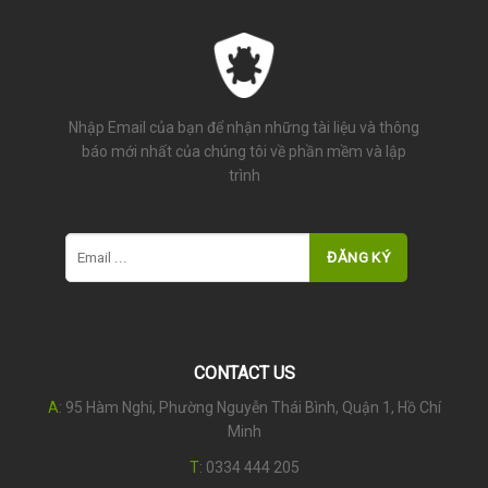
Nhập Email của bạn để nhận những tài liệu và thông
báo mới nhất của chúng tôi về phần mềm và lập
trình
CONTACT US
A
: 95 Hàm Nghi, Phường Nguyễn Thái Bình, Quận 1, Hồ Chí
Minh
T
:
0334 444 205