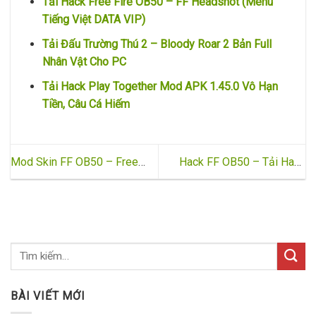
Tải Hack Free Fire OB50 – FF Headshot (Menu
Tiếng Việt DATA VIP)
Tải Đấu Trường Thú 2 – Bloody Roar 2 Bản Full
Nhân Vật Cho PC
Tải Hack Play Together Mod APK 1.45.0 Vô Hạn
Tiền, Câu Cá Hiếm
Mod Skin FF OB50 – Free
Hack FF OB50 – Tải Hack
Fire MAX Full Skin Súng
Free Fire OB50 Data
OB50 cho Android
Headshot, Chạy Nhanh
BÀI VIẾT MỚI