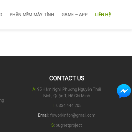
G
PHẦN MỀM MÁY TÍNH
GAME – APP
LIÊN HỆ
CONTACT US
A
: 95 Hàm Nghi, Phường Nguyễn Thái
Bình, Quận 1, Hồ Chí Minh
úng
T
:
0334 444 205
Email:
foworkinfor@gmail.com
S
:
bugnetproject