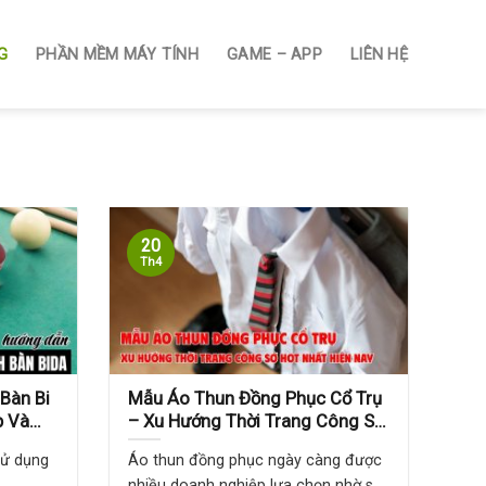
G
PHẦN MỀM MÁY TÍNH
GAME – APP
LIÊN HỆ
20
Th4
Bàn Bi
Mẫu Áo Thun Đồng Phục Cổ Trụ
p Và
– Xu Hướng Thời Trang Công Sở
Hot Nhất Hiện Nay
sử dụng
Áo thun đồng phục ngày càng được
..
nhiều doanh nghiệp lựa chọn nhờ sự