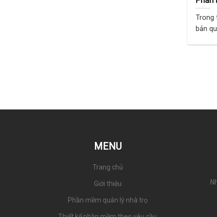
Phần 
Lượng
Trong 
bản qu
trong ..
MENU
Trang chủ
Nh
Giới thiệu
Phần mềm quản lý nhà trọ
Thiết kế phần mềm theo yêu cầu