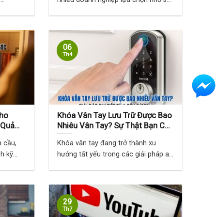
tiện ...
06
Th4
Cho
Khóa Vân Tay Lưu Trữ Được Bao
 Quả
Nhiêu Vân Tay? Sự Thật Bạn Cần
Biết
n cầu,
Khóa vân tay đang trở thành xu
nh kỹ
hướng tất yếu trong các giải pháp an
...
29
Th7