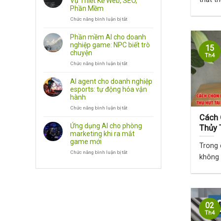
Vụ Thiết Kế Web, SEO,
Dụng
Phần Mềm
Android,
Chức năng bình luận bị tắt
PC
ở
Và
Danh
Công
Sách
Phần mềm AI cho doanh
Cụ
Công
nghiệp game: NPC biết trò
15
Văn
Ty
chuyện
Th4
Phòng
Dịch
Chức năng bình luận bị tắt
Vụ
ở
Thiết
Phần
Kế
mềm
AI agent cho doanh nghiệp
Web,
AI
esports: tự động hóa vận
SEO,
cho
hành
Phần
doanh
Chức năng bình luận bị tắt
Mềm
nghiệp
ở
game:
AI
Cách 
NPC
agent
Ứng dụng AI cho phòng
Thủy 
biết
cho
marketing khi ra mắt
Chủ
trò
doanh
game mới
Trong 
chuyện
nghiệp
Chức năng bình luận bị tắt
esports:
ở
không c
tự
Ứng
động
dụng
hóa
AI
vận
cho
hành
phòng
marketing
02
khi
ra
Th4
mắt