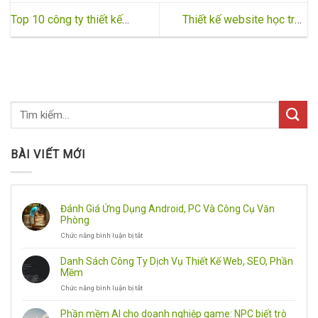
Top 10 công ty thiết kế
Thiết kế website học trực
website chuyên nghiệp – số
tuyến đầy đủ tính năng
1 Việt Nam
BÀI VIẾT MỚI
Đánh Giá Ứng Dụng Android, PC Và Công Cụ Văn
Phòng
Chức năng bình luận bị tắt
ở
Đánh
Giá
Danh Sách Công Ty Dịch Vụ Thiết Kế Web, SEO, Phần
Ứng
Mềm
Dụng
Chức năng bình luận bị tắt
ở
Android,
Danh
PC
Sách
Và
Phần mềm AI cho doanh nghiệp game: NPC biết trò