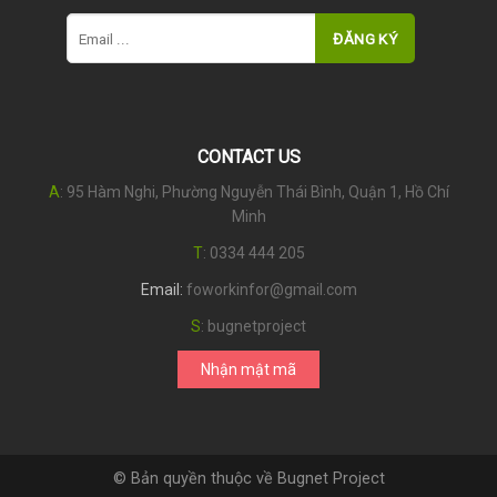
CONTACT US
A
: 95 Hàm Nghi, Phường Nguyễn Thái Bình, Quận 1, Hồ Chí
Minh
T
:
0334 444 205
Email:
foworkinfor@gmail.com
S
:
bugnetproject
Nhận mật mã
© Bản quyền thuộc về Bugnet Project