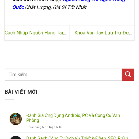
Quốc
Chất Lượng, Giá Sỉ Tốt Nhất
Cách Nhập Nguồn Hàng Tai
Khóa Vân Tay Lưu Trữ Được
Nghe Trung Quốc Chất Lượng,
Bao Nhiêu Vân Tay? Sự Thật
Giá Sỉ Tốt Nhất
Bạn Cần Biết
BÀI VIẾT MỚI
Đánh Giá Ứng Dụng Android, PC Và Công Cụ Văn
Phòng
Chức năng bình luận bị tắt
ở
Đánh
Giá
Danh Sách Công Ty Dịch Vụ Thiết Kế Web, SEO, Phần