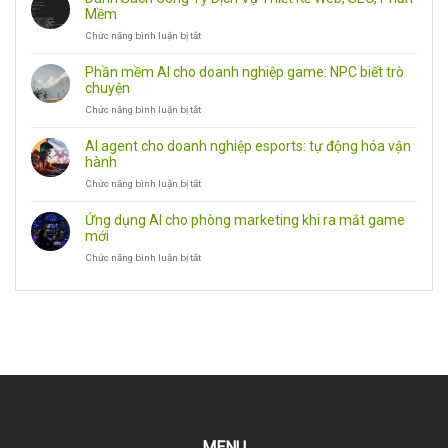
Ứng
Mềm
Dụng
Chức năng bình luận bị tắt
ở
Android,
Danh
PC
Sách
Và
Phần mềm AI cho doanh nghiệp game: NPC biết trò
Công
Công
chuyện
Ty
Cụ
Chức năng bình luận bị tắt
ở
Dịch
Văn
Phần
Vụ
Phòng
mềm
Thiết
AI agent cho doanh nghiệp esports: tự động hóa vận
AI
Kế
hành
cho
Web,
Chức năng bình luận bị tắt
ở
doanh
SEO,
AI
nghiệp
Phần
agent
game:
Mềm
Ứng dụng AI cho phòng marketing khi ra mắt game
cho
NPC
mới
doanh
biết
Chức năng bình luận bị tắt
ở
nghiệp
trò
Ứng
esports:
chuyện
dụng
tự
AI
động
cho
hóa
phòng
vận
marketing
hành
khi
ra
mắt
game
mới
MENU