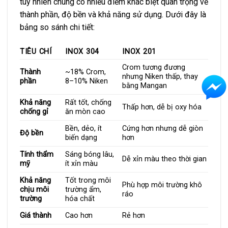
tuy nhiên chúng có nhiều điểm khác biệt quan trọng về
thành phần, độ bền và khả năng sử dụng. Dưới đây là
bảng so sánh chi tiết:
TIÊU CHÍ
INOX 304
INOX 201
Crom tương đương
Thành
~18% Crom,
nhưng Niken thấp, thay
phần
8–10% Niken
bằng Mangan
Khả năng
Rất tốt, chống
Thấp hơn, dễ bị oxy hóa
chống gỉ
ăn mòn cao
Bền, dẻo, ít
Cứng hơn nhưng dễ giòn
Độ bền
biến dạng
hơn
Tính thẩm
Sáng bóng lâu,
Dễ xỉn màu theo thời gian
mỹ
ít xỉn màu
Khả năng
Tốt trong môi
Phù hợp môi trường khô
chịu môi
trường ẩm,
ráo
trường
hóa chất
Giá thành
Cao hơn
Rẻ hơn