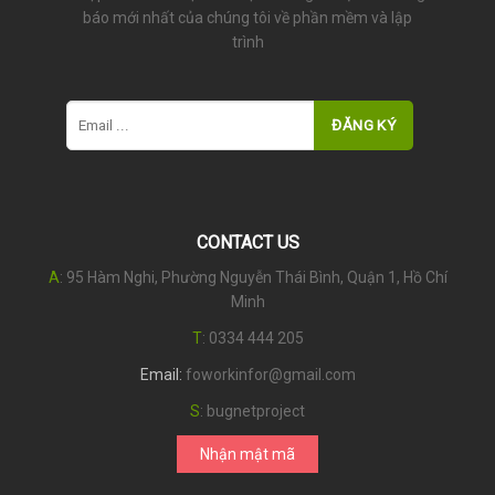
báo mới nhất của chúng tôi về phần mềm và lập
trình
CONTACT US
A
: 95 Hàm Nghi, Phường Nguyễn Thái Bình, Quận 1, Hồ Chí
Minh
T
:
0334 444 205
Email:
foworkinfor@gmail.com
S
:
bugnetproject
Nhận mật mã