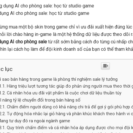
ụng AI cho phòng sale: học từ studio game
ừng mua một bộ skin trong game chỉ vì ưu đãi xuất hiện đúng l
ỗi lời chào hàng in-game là một hệ thống dữ liệu được theo dõi
dụng AI cho phòng sale
từ rất sớm bằng cách đo từng cú nhấp chuộ
hìn lại cách họ làm để đội kinh doanh số của bạn có thể tham khả
c lục
ì sao bán hàng trong game là phòng thí nghiệm sale lý tưởng
Hàng triệu lượt tương tác giúp đo phản ứng người mua theo thời 
Cá nhân hóa ưu đãi vật phẩm là cuộc chơi dữ liệu thuần túy
I nâng tỷ lệ chuyển đổi trong bán hàng số
Chấm điểm người dùng có khả năng chi trả để gợi ý gói phù hợp 
Tự động hóa nhắc lại giỏ hàng và phân khúc khách theo hành vi c
ang tư duy đó ra ngoài ngành game
Quy trình chấm điểm và cá nhân hóa áp dụng được cho mọi đội 