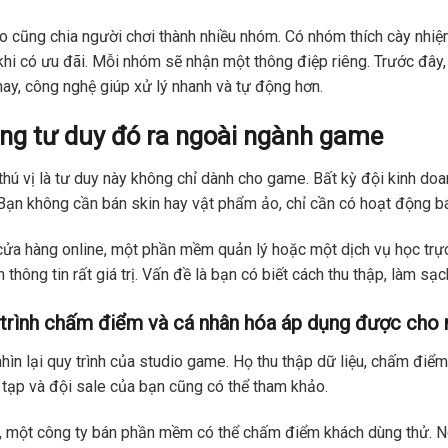
o cũng chia người chơi thành nhiều nhóm. Có nhóm thích cày nhi
hi có ưu đãi. Mỗi nhóm sẽ nhận một thông điệp riêng. Trước đây,
nay, công nghệ giúp xử lý nhanh và tự động hơn.
ng tư duy đó ra ngoài ngành game
thú vị là tư duy này không chỉ dành cho game. Bất kỳ đội kinh do
Bạn không cần bán skin hay vật phẩm ảo, chỉ cần có hoạt động b
ửa hàng online, một phần mềm quản lý hoặc một dịch vụ học trực 
 thông tin rất giá trị. Vấn đề là bạn có biết cách thu thập, làm sạ
trình chấm điểm và cá nhân hóa áp dụng được cho 
hìn lại quy trình của studio game. Họ thu thập dữ liệu, chấm điể
tạp và đội sale của bạn cũng có thể tham khảo.
, một công ty bán phần mềm có thể chấm điểm khách dùng thử. Ng