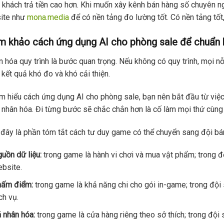
 khách trả tiền cao hơn. Khi muốn xây kênh bán hàng số chuyên ng
ite như
mona.media
để có nền tảng đo lường tốt. Có nền tảng tốt,
m khảo cách ứng dụng AI cho phòng sale để chuẩn h
 hóa quy trình là bước quan trọng. Nếu không có quy trình, mọi nỗ 
 kết quả khó đo và khó cải thiện.
ìm hiểu cách ứng dụng AI cho phòng sale, bạn nên bắt đầu từ việ
 nhân hóa. Đi từng bước sẽ chắc chắn hơn là cố làm mọi thứ cùng 
đây là phần tóm tắt cách tư duy game có thể chuyển sang đội bá
uồn dữ liệu:
trong game là hành vi chơi và mua vật phẩm; trong độ
bsite.
hấm điểm:
trong game là khả năng chi cho gói in-game; trong đội
ch vụ.
 nhân hóa:
trong game là cửa hàng riêng theo sở thích; trong đội 