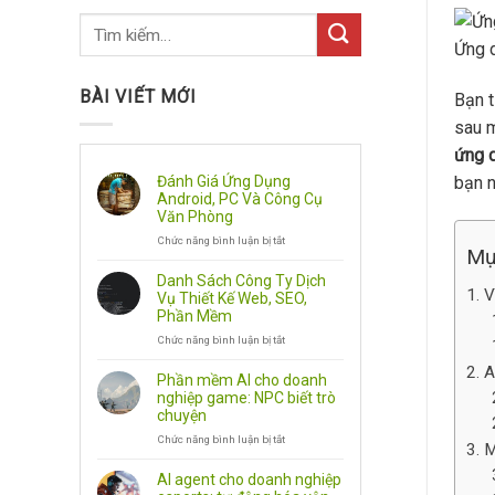
Ứng d
BÀI VIẾT MỚI
Bạn t
sau m
ứng 
Đánh Giá Ứng Dụng
bạn n
Android, PC Và Công Cụ
Văn Phòng
Chức năng bình luận bị tắt
ở
Mụ
Đánh
Giá
Danh Sách Công Ty Dịch
Ứng
V
Vụ Thiết Kế Web, SEO,
Dụng
Phần Mềm
Android,
Chức năng bình luận bị tắt
PC
ở
Và
Danh
A
Công
Sách
Phần mềm AI cho doanh
Cụ
Công
nghiệp game: NPC biết trò
Văn
Ty
chuyện
Phòng
Dịch
Chức năng bình luận bị tắt
Vụ
ở
M
Thiết
Phần
Kế
mềm
AI agent cho doanh nghiệp
Web,
AI