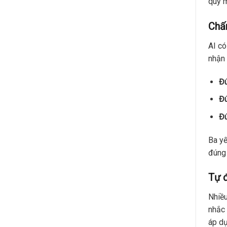
quy m
Chấm
AI có
nhận 
Đú
Đú
Đú
Ba yế
đúng 
Tự đ
Nhiều
nhắc 
áp dụ