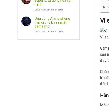
esports: tự động hóa vận
SEO,
cho
hành
Phần
doanh
K
Chức năng bình luận bị tắt
Mềm
nghiệp
ở
game:
AI
NPC
agent
Ứng dụng AI cho phòng
Vì 
biết
cho
marketing khi ra mắt
trò
doanh
game mới
chuyện
nghiệp
Chức năng bình luận bị tắt
esports:
ở
tự
Ứng
Vì sa
động
dụng
hóa
AI
vận
cho
Game 
hành
phòng
marketing
của n
khi
đầy 
ra
mắt
game
Chúng
mới
trí n
đến b
Hàng
Mỗi n