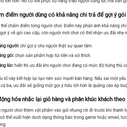
ô lớn hơn. Nó có thể phục vụ hàng triệu người cùng lúc mà vẫn 
 điểm người dùng có khả năng chi trả để gợi ý gói
 thể chấm điểm từng người chơi. Điểm này phản ánh khả năng chi
gợi ý về gói cao cấp, còn người mới chơi có thể nhận ưu đãi nhẹ
ng người:
chỉ gợi ý cho người thật sự quan tâm.
ng gói:
chọn sản phẩm hợp túi tiền và sở thích.
ng lúc:
hiển thị ưu đãi khi người chơi đang có mức độ hứng thú c
u tố này kết hợp lại tạo nên sức mạnh bán hàng. Nếu sai một yếu t
cả ba, ưu đãi sẽ giống một gợi ý hữu ích hơn là quảng cáo ép buộ
ộng hóa nhắc lại giỏ hàng và phân khúc khách theo 
 người chơi thêm vật phẩm vào giỏ nhưng rời đi trước khi thanh to
có thể xuất hiện dưới dạng thông báo trong game hoặc email, tư
ng.