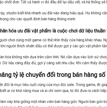
ặc chốt đơn. Tất cả hành vi đó đều để lại dấu vết, và hệ thống sẽ 
ậy, studio biết khá nhanh ưu đãi nào đang hiệu quả. Họ không cầ
trọng cho các quyết định bán hàng thông minh.
hân hóa ưu đãi vật phẩm là cuộc chơi dữ liệu thuần 
gười chơi cùng một game có thể nhìn thấy cửa hàng khác nhau. Ngư
 khi người thích chiến đấu có thể được gợi ý các gói vật phẩm tă
ân hóa không nên dựa trên cảm tính. Nó cần dựa vào lịch sử chơ
. Dữ liệu càng đầy đủ, gợi ý càng sát nhu cầu. Khi cảm thấy được 
nâng tỷ lệ chuyển đổi trong bán hàng số
n đổi là mục tiêu cuối cùng của mọi đội sale. Trong game, AI giú
biết ai có khả năng mua và ai chỉ xem qua, từ đó đưa ra cách tiế
làm này khá giống một nhân viên bán hàng giỏi. Người bán giỏi bi