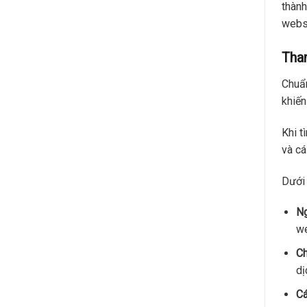
thành
webs
Tha
Chuẩn
khiến
Khi t
và cá
Dưới 
Ng
we
C
dị
Cá