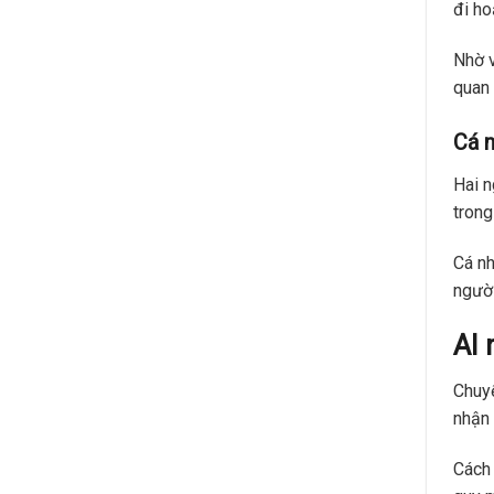
đi ho
Nhờ v
quan 
Cá n
Hai n
trong
Cá nh
người
AI 
Chuyể
nhận 
Cách 