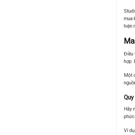
Studi
mua k
hiện 
Ma
Điều 
hợp. 
Một c
nguồn
Quy 
Hãy n
phức 
Ví dụ