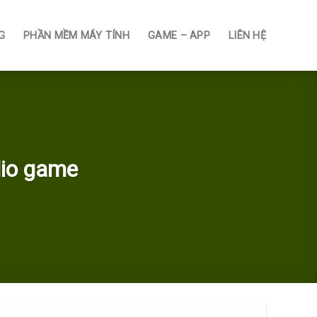
G
PHẦN MỀM MÁY TÍNH
GAME – APP
LIÊN HỆ
dio game