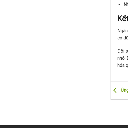
Nh
Kết
Ngành
có dữ
Đội s
nhỏ. 
hóa q
Ứng