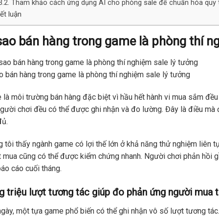
Tham khảo cách ứng dụng AI cho phòng sale để chuẩn hóa quy t
ết luận
sao bán hàng trong game là phòng thí n
o bán hàng trong game là phòng thí nghiệm sale lý tưởng
là môi trường bán hàng đặc biệt vì hầu hết hành vi mua sắm đều d
gười chơi đều có thể được ghi nhận và đo lường. Đây là điều mà 
đủ.
 tôi thấy ngành game có lợi thế lớn ở khả năng thử nghiệm liên tụ
út mua cũng có thể được kiểm chứng nhanh. Người chơi phản hồi g
áo cáo cuối tháng.
 triệu lượt tương tác giúp đo phản ứng người mua t
gày, một tựa game phổ biến có thể ghi nhận vô số lượt tương tác