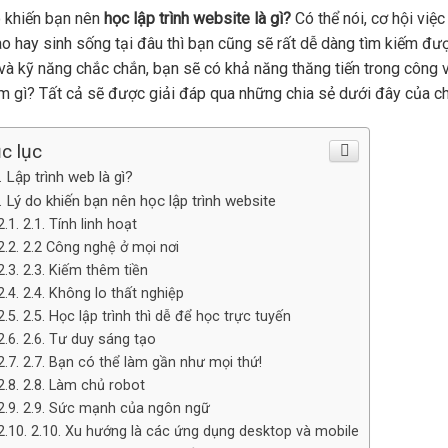
o khiến bạn nên
học lập trình website là gì?
Có thể nói, cơ hội việc
o hay sinh sống tại đâu thì bạn cũng sẽ rất dễ dàng tìm kiếm đượ
và kỹ năng chắc chắn, bạn sẽ có khả năng thăng tiến trong công vi
m gì? Tất cả sẽ được giải đáp qua những chia sẻ dưới đây của ch
c lục
. Lập trình web là gì?
. Lý do khiến bạn nên học lập trình website
2.1. Tính linh hoạt
2.2 Công nghệ ở mọi nơi
2.3. Kiếm thêm tiền
2.4. Không lo thất nghiệp
2.5. Học lập trình thì dễ để học trực tuyến
2.6. Tư duy sáng tạo
2.7. Bạn có thể làm gần như mọi thứ!
2.8. Làm chủ robot
2.9. Sức mạnh của ngôn ngữ
2.10. Xu hướng là các ứng dụng desktop và mobile