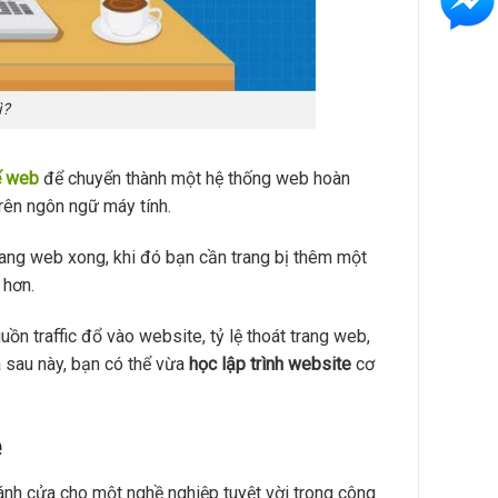
ì?
ế web
để chuyển thành một hệ thống web hoàn
trên ngôn ngữ máy tính.
rang web xong, khi đó bạn cần trang bị thêm một
 hơn.
ồn traffic đổ vào website, tỷ lệ thoát trang web,
a sau này, bạn có thể vừa
học lập trình website
cơ
e
cánh cửa cho một nghề nghiệp tuyệt vời trong công