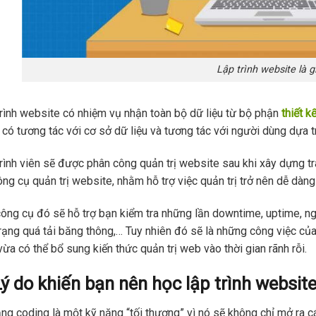
Lập trình website là g
rình website có nhiệm vụ nhận toàn bộ dữ liệu từ bộ phận
thiết k
 có tương tác với cơ sở dữ liệu và tương tác với người dùng dựa 
rình viên sẽ được phân công quản trị website sau khi xây dựng t
ông cụ quản trị website, nhằm hỗ trợ việc quản trị trở nên dễ dàng
ông cụ đó sẽ hỗ trợ bạn kiểm tra những lần downtime, uptime, ngu
trạng quá tải băng thông,… Tuy nhiên đó sẽ là những công việc củ
vừa có thể bổ sung kiến thức quản trị web vào thời gian rãnh rỗi.
Lý do khiến bạn nên học lập trình websit
ng coding là một kỹ năng “tối thượng” vì nó sẽ không chỉ mở ra 