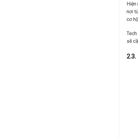
Hiện 
nơi t
cơ hộ
Tech 
sẽ cầ
2.3.