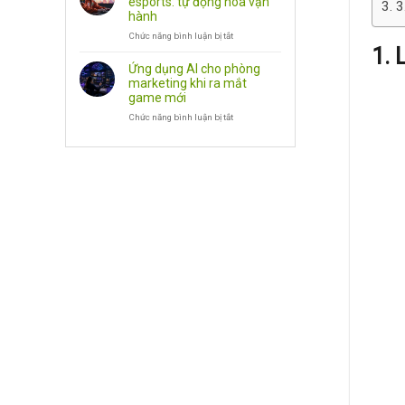
esports: tự động hóa vận
3
SEO,
cho
hành
Phần
doanh
Chức năng bình luận bị tắt
Mềm
nghiệp
ở
1. 
game:
AI
NPC
agent
Ứng dụng AI cho phòng
biết
cho
marketing khi ra mắt
trò
doanh
game mới
chuyện
nghiệp
Chức năng bình luận bị tắt
esports:
ở
tự
Ứng
động
dụng
hóa
AI
vận
cho
hành
phòng
marketing
khi
ra
mắt
game
mới