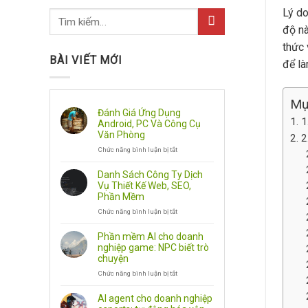
Lý d
độ nà
thức 
BÀI VIẾT MỚI
để là
Mụ
Đánh Giá Ứng Dụng
1
Android, PC Và Công Cụ
Văn Phòng
2
Chức năng bình luận bị tắt
ở
Đánh
Giá
Danh Sách Công Ty Dịch
Ứng
Vụ Thiết Kế Web, SEO,
Dụng
Phần Mềm
Android,
Chức năng bình luận bị tắt
PC
ở
Và
Danh
Công
Sách
Phần mềm AI cho doanh
Cụ
Công
nghiệp game: NPC biết trò
Văn
Ty
chuyện
Phòng
Dịch
Chức năng bình luận bị tắt
Vụ
ở
Thiết
Phần
Kế
mềm
AI agent cho doanh nghiệp
Web,
AI