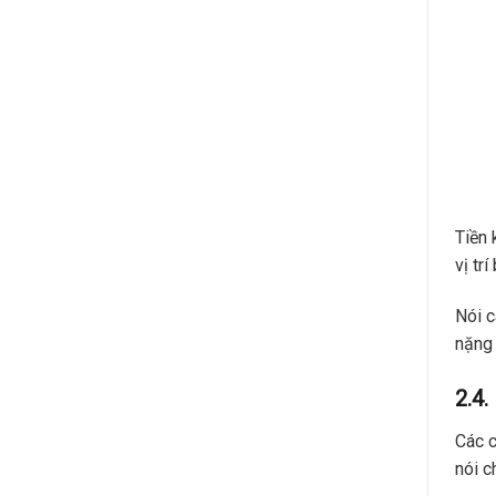
Tiền 
vị tr
Nói c
nặng 
2.4.
Các c
nói c