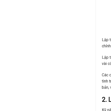
Lập t
chỉnh
Lập t
vài c
Các c
tình 
bản, 
2. 
Kỹ nă