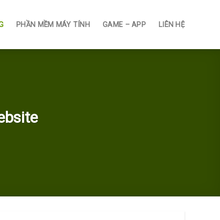
G
PHẦN MỀM MÁY TÍNH
GAME – APP
LIÊN HỆ
ebsite