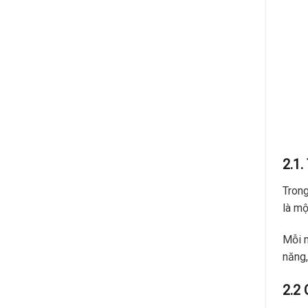
2.1.
Trong
là mộ
Mỗi m
năng,
2.2 