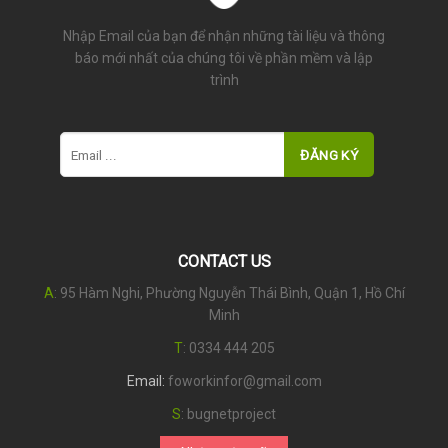
Nhập Email của bạn để nhận những tài liệu và thông
báo mới nhất của chúng tôi về phần mềm và lập
trình
CONTACT US
A
: 95 Hàm Nghi, Phường Nguyễn Thái Bình, Quận 1, Hồ Chí
Minh
T
:
0334 444 205
Email:
foworkinfor@gmail.com
S
:
bugnetproject