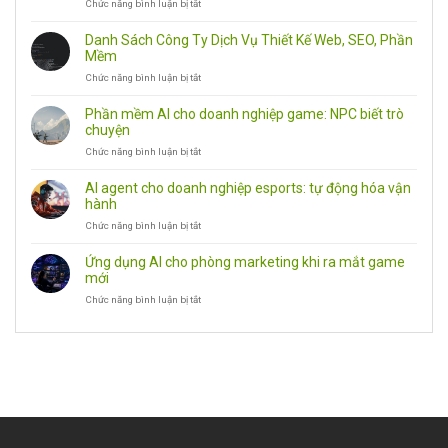
Chức năng bình luận bị tắt
ở
Đánh
Giá
Danh Sách Công Ty Dịch Vụ Thiết Kế Web, SEO, Phần
Ứng
Mềm
Dụng
Chức năng bình luận bị tắt
ở
Android,
Danh
PC
Sách
Và
Phần mềm AI cho doanh nghiệp game: NPC biết trò
Công
Công
chuyện
Ty
Cụ
Chức năng bình luận bị tắt
ở
Dịch
Văn
Phần
Vụ
Phòng
mềm
Thiết
AI agent cho doanh nghiệp esports: tự động hóa vận
AI
Kế
hành
cho
Web,
Chức năng bình luận bị tắt
ở
doanh
SEO,
AI
nghiệp
Phần
agent
game:
Mềm
Ứng dụng AI cho phòng marketing khi ra mắt game
cho
NPC
mới
doanh
biết
Chức năng bình luận bị tắt
ở
nghiệp
trò
Ứng
esports:
chuyện
dụng
tự
AI
động
cho
hóa
phòng
vận
marketing
hành
khi
ra
mắt