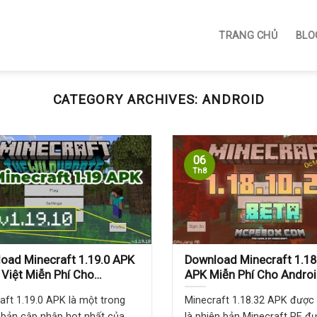
TRANG CHỦ
BLO
CATEGORY ARCHIVES:
ANDROID
06
Th8
oad Minecraft 1.19.0 APK
Download Minecraft 1.18
 Việt Miễn Phí Cho
APK Miễn Phí Cho Androi
id
Hoá]
aft 1.19.0 APK là một trong
Minecraft 1.18.32 APK được 
bản cập nhập hot nhất của
là phiên bản Minecraft PE đ