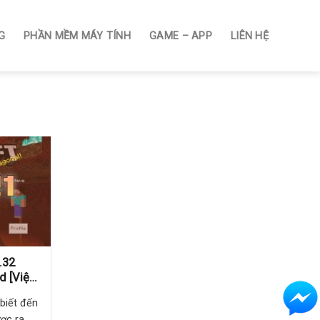
G
PHẦN MỀM MÁY TÍNH
GAME – APP
LIÊN HỆ
.32
d [Việt
biết đến
ược ra