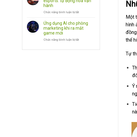
esports: tự động hóa vận
Nhữ
SEO,
cho
hành
Phần
doanh
Chức năng bình luận bị tắt
Mềm
nghiệp
ở
Một t
game:
AI
NPC
agent
Ứng dụng AI cho phòng
hình 
biết
cho
marketing khi ra mắt
trò
doanh
đồng
game mới
chuyện
nghiệp
thể h
Chức năng bình luận bị tắt
esports:
ở
tự
Ứng
động
dụng
Tự th
hóa
AI
vận
cho
hành
phòng
Th
marketing
khi
đố
ra
mắt
Ý 
game
mới
ng
Ti
nà