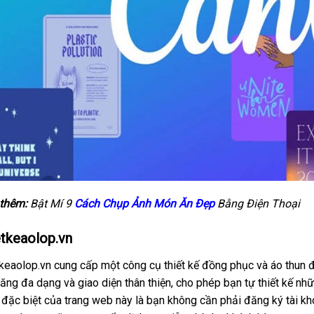
thêm:
Bật Mí 9
Cách Chụp Ảnh Món Ăn Đẹp
Bằng Điện Thoại
etkeaolop.vn
keaolop.vn cung cấp một công cụ thiết kế đồng phục và áo thun đ
năng đa dạng và giao diện thân thiện, cho phép bạn tự thiết kế n
đặc biệt của trang web này là bạn không cần phải đăng ký tài kh