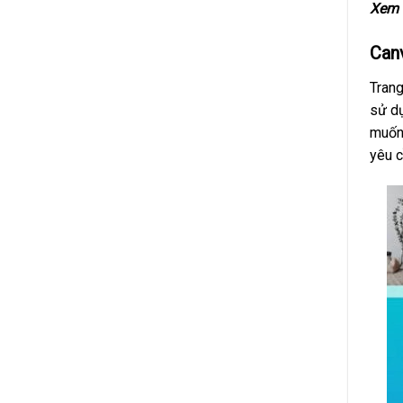
Xem 
Can
Trang
sử dụ
muốn.
yêu c