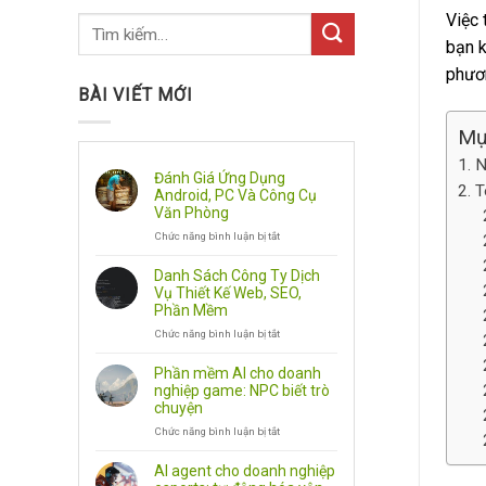
Việc 
bạn k
phươn
BÀI VIẾT MỚI
Mụ
N
Đánh Giá Ứng Dụng
T
Android, PC Và Công Cụ
Văn Phòng
Chức năng bình luận bị tắt
ở
Đánh
Giá
Danh Sách Công Ty Dịch
Ứng
Vụ Thiết Kế Web, SEO,
Dụng
Phần Mềm
Android,
Chức năng bình luận bị tắt
PC
ở
Và
Danh
Công
Sách
Phần mềm AI cho doanh
Cụ
Công
nghiệp game: NPC biết trò
Văn
Ty
chuyện
Phòng
Dịch
Chức năng bình luận bị tắt
Vụ
ở
Thiết
Phần
Kế
mềm
AI agent cho doanh nghiệp
Web,
AI