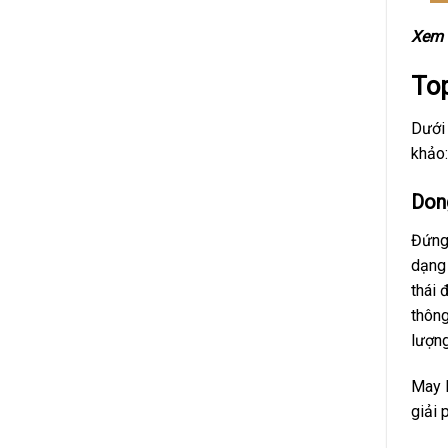
Xem 
Top
Dưới 
khảo:
Don
Đứng
dạng 
thái 
thôn
lượng
May P
giải 