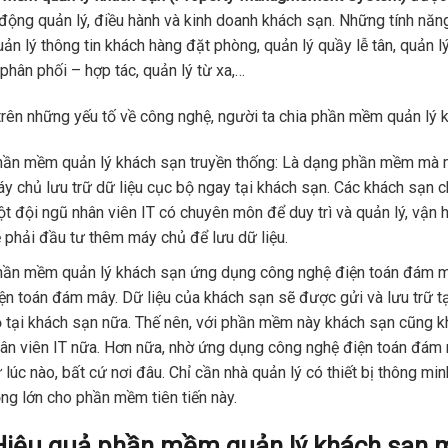
động quản lý, điều hành và kinh doanh khách sạn. Những tính năn
uản lý thông tin khách hàng đặt phòng, quản lý quầy lễ tân, quản l
phân phối – hợp tác, quản lý từ xa,…
rên những yếu tố về công nghệ, người ta chia phần mềm quản lý k
ần mềm quản lý khách sạn truyền thống: Là dạng phần mềm mà mọ
y chủ lưu trữ dữ liệu cục bộ ngay tại khách sạn. Các khách sạn 
t đội ngũ nhân viên IT có chuyên môn để duy trì và quản lý, vận 
 phải đầu tư thêm máy chủ để lưu dữ liệu.
ần mềm quản lý khách sạn ứng dụng công nghệ điện toán đám 
ện toán đám mây. Dữ liệu của khách sạn sẽ được gửi và lưu trữ t
 tại khách sạn nữa. Thế nên, với phần mềm này khách sạn cũng k
ân viên IT nữa. Hơn nữa, nhờ ứng dụng công nghệ điện toán đám 
 lúc nào, bất cứ nơi đâu. Chỉ cần nhà quản lý có thiết bị thông mi
ng lớn cho phần mềm tiên tiến này.
Hiệu quả phần mềm quản lý khách sạn m