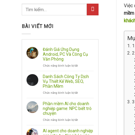
Việc 
mềm 
khách
BÀI VIẾT MỚI
Mụ
1
Đánh Giá Ứng Dụng
2
Android, PC Và Công Cụ
Văn Phòng
Chức năng bình luận bị tắt
ở
Đánh
Giá
Danh Sách Công Ty Dịch
Ứng
Vụ Thiết Kế Web, SEO,
Dụng
Phần Mềm
Android,
Chức năng bình luận bị tắt
PC
ở
Và
Danh
3
Công
Sách
Phần mềm AI cho doanh
Cụ
Công
nghiệp game: NPC biết trò
Văn
Ty
chuyện
Phòng
Dịch
Chức năng bình luận bị tắt
Vụ
ở
Thiết
Phần
Kế
mềm
AI agent cho doanh nghiệp
Web,
AI