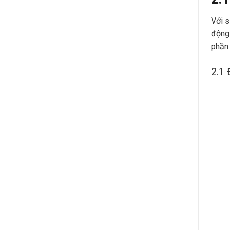
Với s
động 
phần 
2.1 