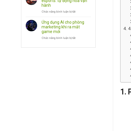
esports: tự động hóa vận
SEO,
cho
hành
Phần
doanh
Chức năng bình luận bị tắt
Mềm
nghiệp
ở
game:
AI
NPC
agent
Ứng dụng AI cho phòng
biết
cho
marketing khi ra mắt
4
trò
doanh
game mới
chuyện
nghiệp
Chức năng bình luận bị tắt
esports:
ở
tự
Ứng
động
dụng
hóa
AI
vận
cho
hành
phòng
marketing
khi
ra
mắt
game
mới
1. 