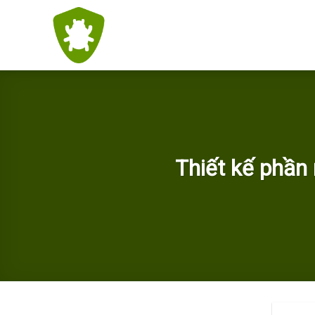
Skip
to
content
Thiết kế phần