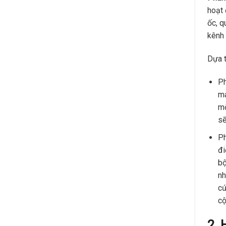
hoạt 
ốc, q
kênh 
Dựa t
Ph
má
mộ
sẽ
Ph
đi
bộ
nh
cứ
cộ
2. 