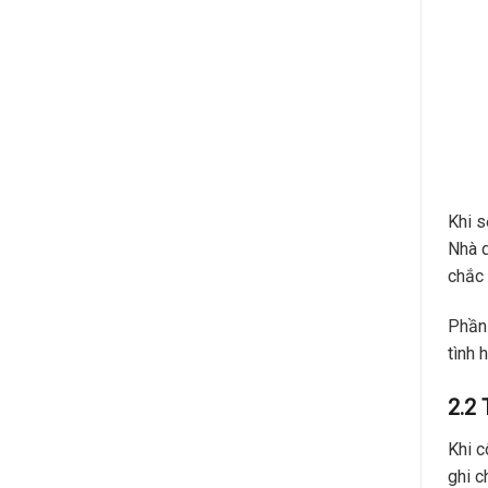
Khi s
Nhà q
chắc 
Phần 
tình 
2.2 
Khi c
ghi c