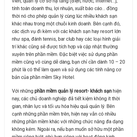
viên, quản lý cơ sở hạ tầng (điện, nước, Internet…),
tính toán doanh thu, lợi nhuận, xuất báo cáo… đồng
thời nó cho phép quản lý cùng lúc nhiều khách sạn
khác nhau trong một chuỗi kinh doanh. Bên cạnh đó,
các dịch vụ đi kèm với các khách sạn hay resort lớn
như spa, đánh tennis, bar club hay các loại hình giải
trí khác cũng sẽ được tích hợp và cập nhật thường
xuyên trên phần mềm. Đặc biệt việc sử dụng phần
mềm cũng vô cùng dễ dàng, bạn chỉ cần dành 10 – 20
phút là có thể làm quen và sử dụng các tính năng cơ
bản của phần mềm Sky Hotel.
Với những
phần mềm quản lý resort- khách sạn
hiện
nay, các chủ doanh nghiệp đã tiết kiệm không ít thời
gian, nhân lực và tối ưu hóa hiệu quả quản lý. Bên
cạnh những phần mềm trên, hiện nay vẫn có nhiều
những phần mềm khác với những chức năng đa dạng
không kém. Ngoài ra, nếu bạn muốn sở hữu một phần
mềm riêng biệt, phù hợp riêng với hoạt động kinh