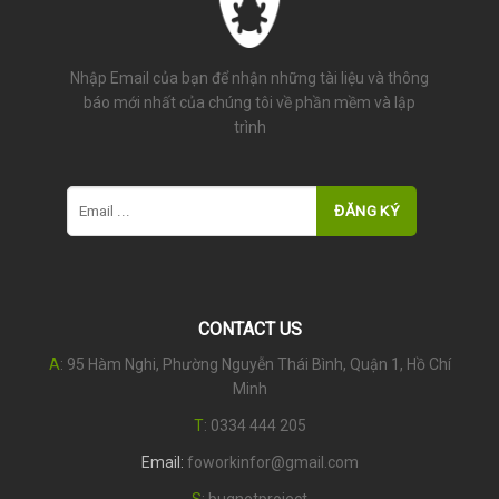
Nhập Email của bạn để nhận những tài liệu và thông
báo mới nhất của chúng tôi về phần mềm và lập
trình
CONTACT US
A
: 95 Hàm Nghi, Phường Nguyễn Thái Bình, Quận 1, Hồ Chí
Minh
T
:
0334 444 205
Email:
foworkinfor@gmail.com