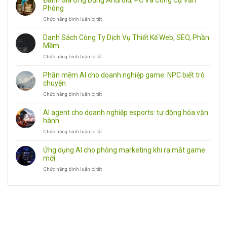
Đánh Giá Ứng Dụng Android, PC Và Công Cụ Văn
Phòng
Chức năng bình luận bị tắt
ở
Đánh
Giá
Danh Sách Công Ty Dịch Vụ Thiết Kế Web, SEO, Phần
Ứng
Mềm
Dụng
Chức năng bình luận bị tắt
ở
Android,
Danh
PC
Sách
Và
Phần mềm AI cho doanh nghiệp game: NPC biết trò
Công
Công
chuyện
Ty
Cụ
Chức năng bình luận bị tắt
ở
Dịch
Văn
Phần
Vụ
Phòng
mềm
Thiết
AI agent cho doanh nghiệp esports: tự động hóa vận
AI
Kế
hành
cho
Web,
Chức năng bình luận bị tắt
ở
doanh
SEO,
AI
nghiệp
Phần
agent
game:
Mềm
Ứng dụng AI cho phòng marketing khi ra mắt game
cho
NPC
mới
doanh
biết
Chức năng bình luận bị tắt
ở
nghiệp
trò
Ứng
esports:
chuyện
dụng
tự
AI
động
cho
hóa
phòng
vận
marketing
hành
khi