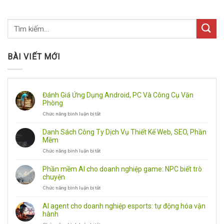
BÀI VIẾT MỚI
Đánh Giá Ứng Dụng Android, PC Và Công Cụ Văn
Phòng
Chức năng bình luận bị tắt
ở
Đánh
Giá
Danh Sách Công Ty Dịch Vụ Thiết Kế Web, SEO, Phần
Ứng
Mềm
Dụng
Chức năng bình luận bị tắt
ở
Android,
Danh
PC
Sách
Và
Phần mềm AI cho doanh nghiệp game: NPC biết trò
Công
Công
chuyện
Ty
Cụ
Chức năng bình luận bị tắt
ở
Dịch
Văn
Phần
Vụ
Phòng
mềm
Thiết
AI agent cho doanh nghiệp esports: tự động hóa vận
AI
Kế
hành
cho
Web,