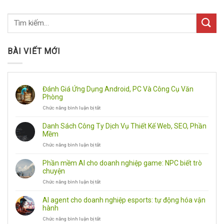
BÀI VIẾT MỚI
Đánh Giá Ứng Dụng Android, PC Và Công Cụ Văn
Phòng
Chức năng bình luận bị tắt
ở
Đánh
Giá
Danh Sách Công Ty Dịch Vụ Thiết Kế Web, SEO, Phần
Ứng
Mềm
Dụng
Chức năng bình luận bị tắt
ở
Android,
Danh
PC
Sách
Và
Phần mềm AI cho doanh nghiệp game: NPC biết trò
Công
Công
chuyện
Ty
Cụ
Chức năng bình luận bị tắt
ở
Dịch
Văn
Phần
Vụ
Phòng
mềm
Thiết
AI agent cho doanh nghiệp esports: tự động hóa vận
AI
Kế
hành
cho
Web,
Chức năng bình luận bị tắt
ở
doanh
SEO,