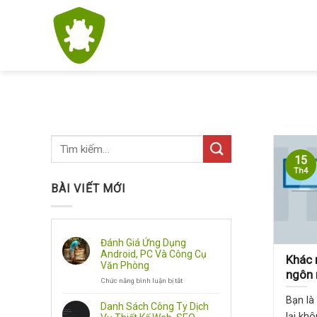
Skip
to
content
15
Th4
BÀI VIẾT MỚI
Đánh Giá Ứng Dụng
Android, PC Và Công Cụ
Khác 
Văn Phòng
ngôn 
Chức năng bình luận bị tắt
ở
Đánh
Bạn là
Giá
Danh Sách Công Ty Dịch
Ứng
lại khô