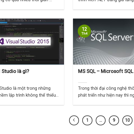
biến. ...
12
Th4
 Studio là gì?
MS SQL – Microsoft SQL 
 Studio là một trong những
Trong thời đại công nghệ thô
ềm lập trình không thể thiếu
phát triển như hiện nay thì 
ững ...
...
1
…
9
10