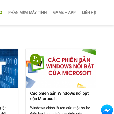
G
PHẦN MỀM MÁY TÍNH
GAME – APP
LIÊN HỆ
13
Th4
Các phiên bản Windows nổi bật
của Microsoft
 lập
Windows chính là tên của một họ hệ
 đột
điều hành dựa trên gia diện của ...