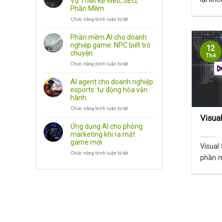
Vụ Thiết Kế Web, SEO,
Dụng
Phần Mềm
Android,
Chức năng bình luận bị tắt
PC
ở
Và
Danh
Công
Sách
Phần mềm AI cho doanh
Cụ
Công
nghiệp game: NPC biết trò
12
Văn
Ty
chuyện
Th4
Phòng
Dịch
Chức năng bình luận bị tắt
Vụ
ở
Thiết
Phần
Kế
mềm
AI agent cho doanh nghiệp
Web,
AI
esports: tự động hóa vận
SEO,
cho
hành
Phần
doanh
Chức năng bình luận bị tắt
Mềm
nghiệp
ở
game:
AI
Visual
NPC
agent
Ứng dụng AI cho phòng
biết
cho
marketing khi ra mắt
trò
doanh
game mới
Visual
chuyện
nghiệp
Chức năng bình luận bị tắt
esports:
ở
phần m
tự
Ứng
động
dụng
cho nh
hóa
AI
vận
cho
hành
phòng
marketing
khi
ra
mắt