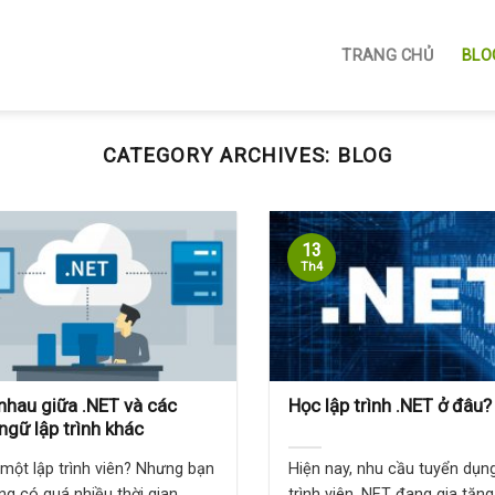
TRANG CHỦ
BLO
CATEGORY ARCHIVES:
BLOG
13
Th4
nhau giữa .NET và các
Học lập trình .NET ở đâu?
ngữ lập trình khác
 một lập trình viên? Nhưng bạn
Hiện nay, nhu cầu tuyển dụng
ng có quá nhiều thời gian ...
trình viên .NET đang gia tăng