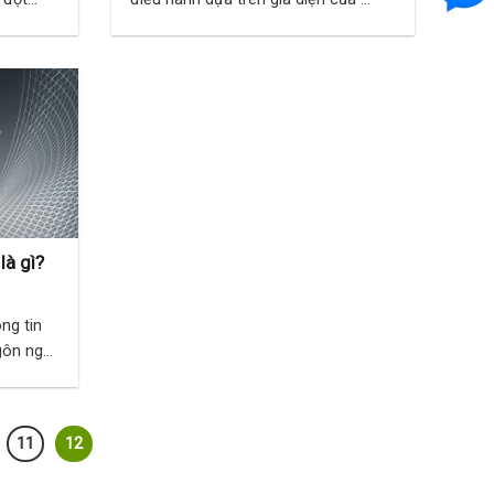
là gì?
ng tin
ngôn ngữ
11
12