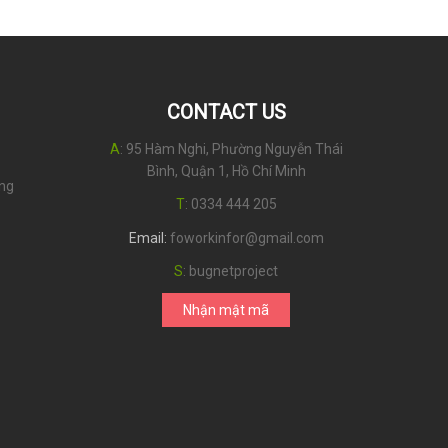
CONTACT US
A
: 95 Hàm Nghi, Phường Nguyễn Thái
Bình, Quận 1, Hồ Chí Minh
úng
T
:
0334 444 205
Email:
foworkinfor@gmail.com
S
:
bugnetproject
Nhận mật mã