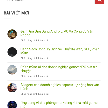
BÀI VIẾT MỚI
Đánh Giá Ứng Dụng Android, PC Và Công Cụ Văn
Phòng
Chức năng bình luận bị tắt
ở
Đánh
Giá
Danh Sách Công Ty Dịch Vụ Thiết Kế Web, SEO, Phần
Ứng
Mềm
Dụng
Chức năng bình luận bị tắt
ở
Android,
Danh
PC
Sách
Và
Phần mềm AI cho doanh nghiệp game: NPC biết trò
Công
Công
chuyện
Ty
Cụ
Chức năng bình luận bị tắt
ở
Dịch
Văn
Phần
Vụ
Phòng
mềm
Thiết
AI agent cho doanh nghiệp esports: tự động hóa vận
AI
Kế
hành
cho
Web,
Chức năng bình luận bị tắt
ở
doanh
SEO,
AI
nghiệp
Phần
agent
game:
Mềm
Ứng dụng AI cho phòng marketing khi ra mắt game
cho
NPC
mới