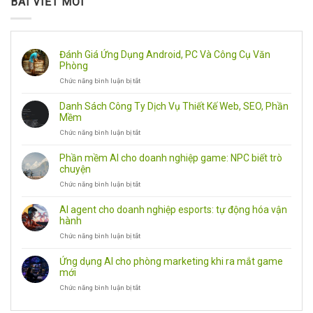
BÀI VIẾT MỚI
Đánh Giá Ứng Dụng Android, PC Và Công Cụ Văn
Phòng
Chức năng bình luận bị tắt
ở
Đánh
Giá
Danh Sách Công Ty Dịch Vụ Thiết Kế Web, SEO, Phần
Ứng
Mềm
Dụng
Chức năng bình luận bị tắt
ở
Android,
Danh
PC
Sách
Và
Phần mềm AI cho doanh nghiệp game: NPC biết trò
Công
Công
chuyện
Ty
Cụ
Chức năng bình luận bị tắt
ở
Dịch
Văn
Phần
Vụ
Phòng
mềm
Thiết
AI agent cho doanh nghiệp esports: tự động hóa vận
AI
Kế
hành
cho
Web,
Chức năng bình luận bị tắt
ở
doanh
SEO,
AI
nghiệp
Phần
agent
game:
Mềm
Ứng dụng AI cho phòng marketing khi ra mắt game
cho
NPC
mới
doanh
biết
Chức năng bình luận bị tắt
ở
nghiệp
trò
Ứng
esports:
chuyện
dụng
tự